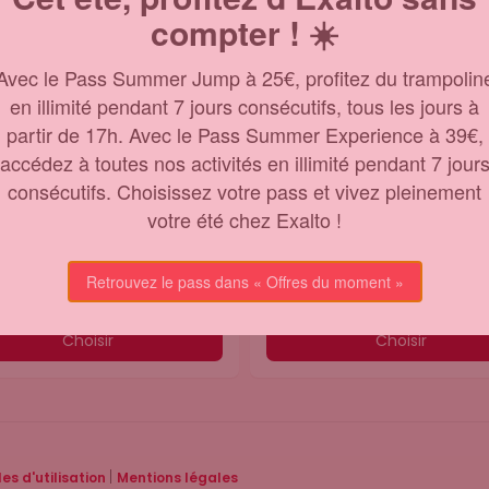
compter ! ☀️
Avec le Pass Summer Jump à 25€, profitez du trampolin
en illimité pendant 7 jours consécutifs, tous les jours à
ersaires
EVJF-EVG
partir de 17h. Avec le Pass Summer Experience à 39€,
 leur un anniversaire Exaltant 
Vous êtes témoin, ami(e)s, frè
vités, prise en charge du 
soeur du ou de la futur(e) 
accédez à toutes nos activités en illimité pendant 7 jour
 et salle dédiée, nous 
marié(e) ? Réservez votre pa
consécutifs. Choisissez votre pass et vivez pleinement
sons un pack complet et 
activités + moment célébrat
votre été chez Exalto !
able afin que vous puissiez 
pour célébrer au mieux 
ter de ce moment dans les 
l'enterrement de vie de célib
ures conditions !
!
Retrouvez le pass dans « Offres du moment »
Choisir
Choisir
|
es d'utilisation
Mentions légales