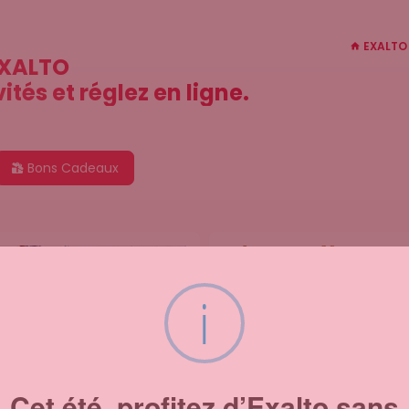
EXALTO
EXALTO
ités et réglez en ligne.
Bons Cadeaux
i
Cet été, profitez d’Exalto sans