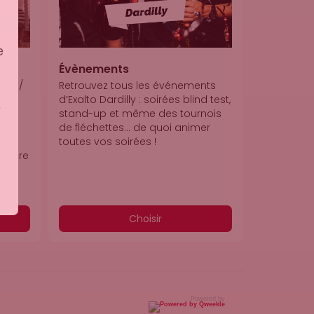
e
Évènements
re / 
Retrouvez tous les événements 
d’Exalto Dardilly : soirées blind test, 
s
ck 
stand-up et même des tournois 
ion 
de fléchettes… de quoi animer 
toutes vos soirées !
ataire 
Choisir
Powered by