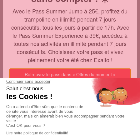
GAMESIDE
12 ANS ET +
ANNIVERSAIRES
Avec le Pass Summer Jump à 25€, profitez du
29.00€
trampoline en illimité pendant 7 jours
consécutifs, tous les jours à partir de 17h. Avec
le Pass Summer Experience à 39€, accédez à
PACK D'ACTIVITÉS
Anniversaire Trampo 1h + GameSide
toutes nos activités en illimité pendant 7 jours
1h
consécutifs. Choisissez votre pass et vivez
Anniversaire 8 ans et + : 1h d’activités 
pleinement votre été chez Exalto !
(Trampo) + 1h de GameSide + 30 min de 
goûter dans un espace réservé (min. 5 
personnes)
Retrouvez le pass dans « Offres du moment »
TRAMPO
GAMESIDE
12 ANS ET +
ANNIVERSAIRES
39.00€
Exalto Villeurbanne