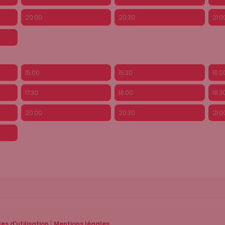
20:00
20:30
21:0
15:00
15:30
16:0
17:30
18:00
18:3
20:00
20:30
21:0
|
es d'utilisation
Mentions légales