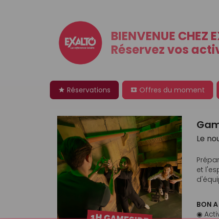
BIENVENUE CHEZ 
Réservez vos activ
Réservations
Offres du moment
Gam
Le no
Prépar
et l'e
d'équi
BON A
◉ Acti