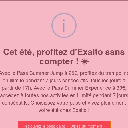
15:00
15:30
16:0
i
17:30
18:00
18:3
20:00
20:30
21:0
Cet été, profitez d’Exalto sans
22:30
23:00
compter ! ☀️
11:00
11:30
12:0
Avec le Pass Summer Jump à 25€, profitez du trampolin
en illimité pendant 7 jours consécutifs, tous les jours à
13:30
14:00
14:3
partir de 17h. Avec le Pass Summer Experience à 39€,
16:00
16:30
17:0
accédez à toutes nos activités en illimité pendant 7 jour
consécutifs. Choisissez votre pass et vivez pleinement
18:30
19:00
19:3
votre été chez Exalto !
21:00
21:30
22:
Retrouvez le pass dans « Offres du moment »