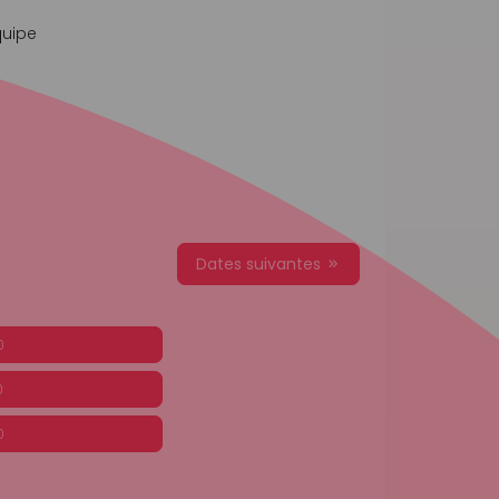
quipe
Dates suivantes
0
0
0