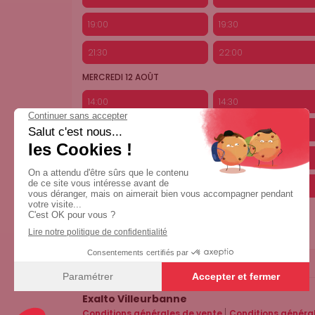
19:00
19:30
21:30
22:00
MERCREDI 12 AOÛT
14:00
14:30
16:30
17:00
19:00
19:30
21:30
22:00
Exalto Villeurbanne
|
Conditions générales de vente
Conditions général