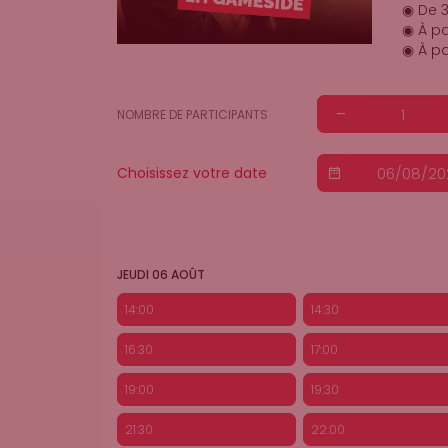
◉ De 3
◉ À pa
◉ À pa
NOMBRE DE PARTICIPANTS
Choisissez votre date
JEUDI 06 AOÛT
14:00
14:30
16:30
17:00
19:00
19:30
21:30
22:00