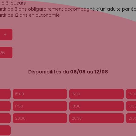
 à 5 joueurs
rtir de 8 ans obligatoirement accompagné d'un adulte par é
rtir de 12 ans en autonomie 
Disponibilités du
06/08
au
12/08
15:00
15:30
16:0
17:30
18:00
18:3
20:00
20:30
21:0