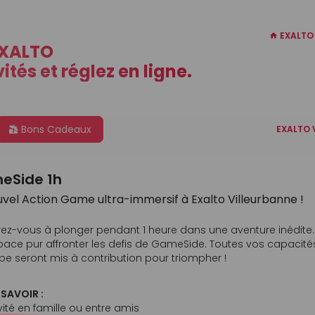
EXALTO
EXALTO
ités et réglez en ligne.
Bons Cadeaux
EXALTO 
eSide 1h
uvel Action Game ultra-immersif à Exalto Villeurbanne !
ez-vous à plonger pendant 1 heure dans une aventure inédite. 
space pur affronter les defis de GameSide. Toutes vos capacités
pe seront mis à contribution pour triompher !
 SAVOIR :
vité en famille ou entre amis