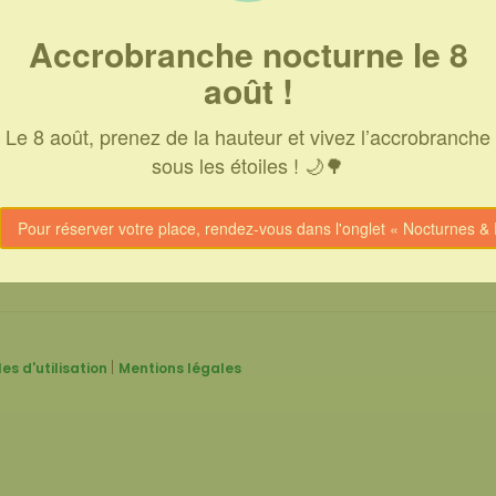
Accrobranche nocturne le 8
août !
 D'ACTIVITÉS
FORMULES ANNIVERSAIRE
Le 8 août, prenez de la hauteur et vivez l’accrobranche
sous les étoiles ! 🌙🌳
Pour réserver votre place, rendez-vous dans l'onglet « Nocturnes 
Choisir
Choisir
|
es d'utilisation
Mentions légales