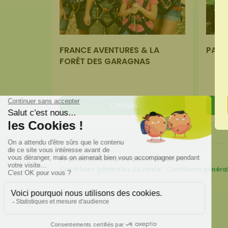
FRANCE AVENTURES & LA
PACK
FORÊT DES GARAGNAS
Choisir
France Aventures Saint-Étienne
|
Conditions générales de vente
Conditions général