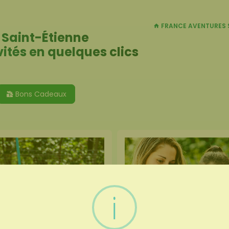
FRANCE AVENTURES 
 Saint-Étienne
vités en quelques clics
Bons Cadeaux
i