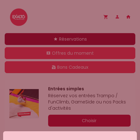
Réservations
Offres du moment
Bons Cadeaux
Entrées simples
Réservez vos entrées Trampo / 
FunClimb, GameSide ou nos Packs 
d'activités
Choisir