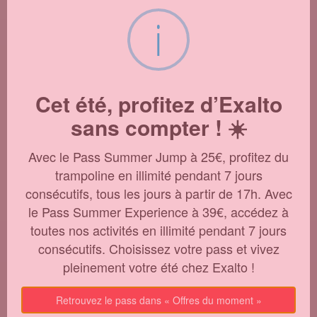
Anniversaires
i
Offrez leur un anniversaire Exaltant ! 
Activités, prise en charge du goûter 
et salle dédiée, nous proposons un 
pack complet et adaptable afin que 
vous puissiez profiter de ce moment 
Cet été, profitez d’Exalto
dans les meilleures conditions !
sans compter ! ☀️
Choisir
Avec le Pass Summer Jump à 25€, profitez du
trampoline en illimité pendant 7 jours
consécutifs, tous les jours à partir de 17h. Avec
EVJF - EVG
Vous êtes témoin, ami(e)s, frère / 
le Pass Summer Experience à 39€, accédez à
soeur du ou de la futur(e) marié(e) ? 
toutes nos activités en illimité pendant 7 jours
Réservez votre pack activités + 
consécutifs. Choisissez votre pass et vivez
moment célébration pour célébrer 
pleinement votre été chez Exalto !
au mieux l'enterrement de vie de 
célibataire !
Retrouvez le pass dans « Offres du moment »
Choisir